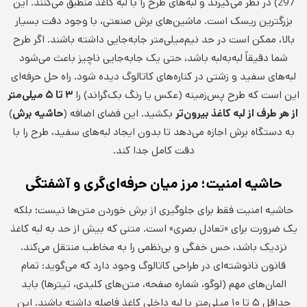
297) در نظر می‌گیرند و لبه‌های طرح را با لبه کاغذ منطبق می‌کنند. این
بزرگترین ریسک است. ماشین‌های برش صنعتی، با وجود دقت بسیار
بالا، ممکن است در حد نیم‌میلی‌متر جابه‌جایی داشته باشند. اگر طرح
شما دقیقاً لبه‌به‌لبه باشد، حتی یک جابه‌جایی ناچیز باعث می‌شود
لبه‌های سفید و زشتی در کناره‌های کاتالوگ دیده شود. راه حل حرفه‌ای
این است که طرح پس‌زمینه (عکس یا رنگ بک‌گراند) را
۳ تا ۵ میلی‌متر
از هر طرف از لبه کاغذ بیرون‌تر
بکشید. این فضای اضافه (
حاشیه برش
)
به دستگاه برش اجازه می‌دهد تا بدون ایجاد لبه‌های سفید، طرح را با
دقت کامل جدا کند.
حاشیه امنیت؛ مرز میان حرفه‌ای‌گری و آشفتگی
حاشیه امنیت فقط برای جلوگیری از برش خوردن متن‌ها نیست؛ بلکه
یک ضرورت برای «تعادل بصری» است. متنی که بیش از حد به لبه کاغذ
نزدیک باشد، حس خفگی و بی‌نظمی را به مخاطب منتقل می‌کند.
قانون نانوشته‌ای در طراحی کاتالوگ وجود دارد که می‌گوید: تمام
المان‌های مهم (لوگو، شماره صفحه، متن‌های کلیدی، تیترها) باید
حداقل ۵ تا ۱۰ میلی‌متر با لبه داخلی کاغذ فاصله داشته باشند. این