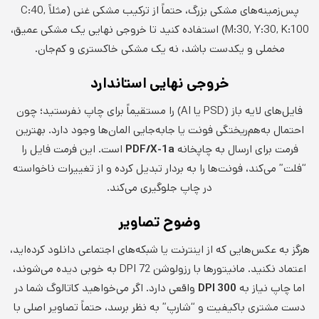
پس‌زمینه‌های مشکی بزرگ، حتماً از ترکیب مشکی غنی (مثلاً C:40,
M:30, Y:30, K:100) استفاده کنید تا خروجی نهایی یک مشکی عمیق،
مخملی و یکدست باشد، نه یک مشکی خاکستری و کم‌جان.
خروجی نهایی استاندارد
فایل‌های لایه باز (PSD یا AI) را مستقیماً برای چاپ نفرستید؛ چون
احتمال به‌هم‌ریختگی فونت یا جابه‌جایی المان‌ها وجود دارد. بهترین
فرمت برای ارسال به چاپخانه
PDF/X-1a
است. این فرمت فایل را
“فلت” می‌کند، فونت‌ها را به بردار تبدیل کرده و از تغییرات ناخواسته
در چاپ جلوگیری می‌کند.
وضوح تصاویر
هرگز به عکس‌هایی که از اینترنت یا شبکه‌های اجتماعی دانلود کرده‌اید،
اعتماد نکنید. مانیتورها با رزولوشن 72 DPI به خوبی دیده می‌شوند،
اما چاپ نیاز به
300
DPI
واقعی دارد. اگر می‌خواهید کاتالوگ شما در
دست مشتری باکیفیت و “شارپ” به نظر برسد، حتماً تصاویر اصلی با