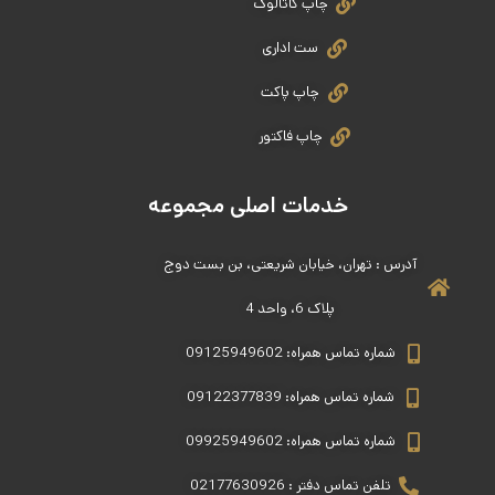
چاپ کاتالوگ
ست اداری
چاپ پاکت
چاپ فاکتور
خدمات اصلی مجموعه
آدرس : تهران، خیابان شریعتی، بن بست دوج
پلاک 6، واحد 4
شماره تماس همراه: 09125949602
شماره تماس همراه: 09122377839
شماره تماس همراه: 09925949602
تلفن تماس دفتر : 02177630926