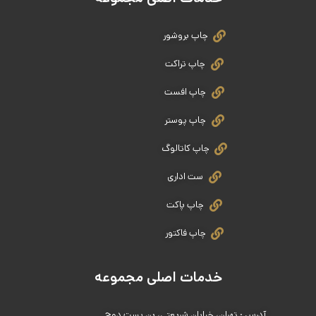
چاپ بروشور
چاپ تراکت
چاپ افست
چاپ پوستر
چاپ کاتالوگ
ست اداری
چاپ پاکت
چاپ فاکتور
خدمات اصلی مجموعه
آدرس : تهران، خیابان شریعتی، بن بست دوج