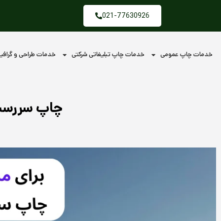
فتن
021-77630926
ه
حتوا
خدمات چاپ عمومی
خدمات چاپ تبلیغاتی شرکتی
خدمات طراحی و گراف
چاپ سررسید 