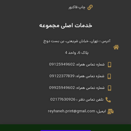
چاپ فاکتور
خدمات اصلی مجموعه
آدرس : تهران، خیابان شریعتی، بن بست دوج
پلاک 6، واحد 4
شماره تماس همراه: 09125949602
شماره تماس همراه: 09122377839
شماره تماس همراه: 09925949602
تلفن تماس دفتر : 02177630926
ایمیل: reyhaneh.print@gmail.com