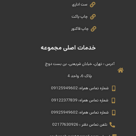
ست اداری
چاپ پاکت
چاپ فاکتور
خدمات اصلی مجموعه
آدرس : تهران، خیابان شریعتی، بن بست دوج
پلاک 6، واحد 4
شماره تماس همراه: 09125949602
شماره تماس همراه: 09122377839
شماره تماس همراه: 09925949602
تلفن تماس دفتر : 02177630926