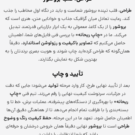
طراحی
، قلب تپنده بروشور شماست و باید در نگاه اول مخاطب را جذب
کند. رعایت تعادل میان گرافیک جذاب و خوانایی متن، هنری است که
بروشور
را از یک کاغذ معمولی به یک ابزار بازاریابی قدرتمند تبدیل
می‌کند. ما در
«چاپ ریحانه»
با بررسی فنی فایل‌های شما، اطمینان
حاصل می‌کنیم که
تصاویر باکیفیت و رزولوشن استاندارد
، دقیقاً
همان‌گونه که طراحی کرده‌اید چاپ شوند و هویت بصری برندتان را به
بهترین شکل به نمایش بگذارند.
تأیید و چاپ
بعد از تأیید نهایی طرح، کار وارد مرحله
تولید
می‌شود؛ جایی که دقت
در جزئیات، سرنوشت کیفیت نهایی را رقم می‌زند. تیم فنی
«چاپ
ریحانه»
با بهره‌گیری از دستگاه‌های پیشرفته، عملیات برش، خط تا و
بسته‌بندی را با ظرافت تمام انجام می‌دهد تا از هماهنگی دقیق آن‌ها
اطمینان حاصل شود. تعهد ما در این مرحله،
حفظ کیفیت رنگ و وضوح
طراحی
است تا
بروشور
نهایی دقیقاً همان خروجی درخشان و حرفه‌ای
باشد که شما انتظارش را داشتید.