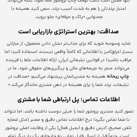
تنها ممکن است باعث توقف چاپ بروشور شما شود، بلکه می‌تواند
اعتبار برندتان را هم به شدت آسیب بزند. سعی کنید همیشه با
محتوایی «پاک و حرفه‌ای» جلو بروید.
صداقت؛ بهترین استراتژی بازاریابی است
شاید وسوسه شوید که برای جذاب‌تر نشان دادن محصول، از عباراتی
بسیار اغراق‌آمیز یا اطلاعاتی که کاملاً واقعی نیستند استفاده کنید؛ اما
مراقب باشید! در قوانین تبلیغاتی ایران، ارائه اطلاعات غلط یا فریبنده
می‌تواند منجر به جریمه‌های مالی و پیگیری‌های حقوقی شود. ما در
چاپ ریحانه
همیشه به مشتریانمان پیشنهاد می‌کنیم: «صداقت در
تبلیغات، برند شما را برای همیشه در ذهن مشتری ماندگار می‌کند.»
اطلاعات تماس؛ پل ارتباطی شما با مشتری
تصور کنید مشتری بروشور شما را خیلی دوست داشته باشد، اما نتواند
با شما تماس بگیرد! درج اطلاعات تماس دقیق و معتبر (مثل شماره
تلفن صحیح، آدرس دقیق و ایمیل فعال) یکی از وظایف اصلی بروشور
است. حتماً قبل از ارسال فایل نهایی به چاپخانه، یک بار دیگر تمام