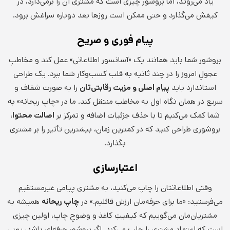
یاد می‌روند، اما بروشور چیزی است که مشتری آن را برمی‌دارد، در
کیفش می‌گذارد و حتی ممکن است روزها بعد دوباره سراغش برود.
پیام فوری و صریح
بروشور شما باید همانند یک «آسانسور اطلاعاتی» عمل کند و مخاطبِ
عجولِ امروز را در چند ثانیه به قلب کسب‌وکار شما ببرد. یک طراحی
استاندارد باید
پیام اصلی و مزیت رقابتی‌تان
را به صورت شفاف و
سریع در همان نگاه اول به مخاطب منتقل کند. ما در «چاپ ریحانه» به
شما کمک می‌کنیم تا با حذف جزئیات اضافه و تمرکز بر
اصالت محتوا
،
بروشوری طراحی کنید که در کمترین زمان، بیشترین تأثیر را بر مشتری
بگذارد.
اعتبارسازی
وقتی اطلاعاتتان را چاپ می‌کنید، به مشتری پیامی غیرمستقیم
می‌فرستید: «ما برای حرفه‌مان ارزش قائلیم.» در
چاپ ریحانه
همیشه به
مشتریان‌مان می‌گوییم که کیفیتِ کاغذ و وضوحِ چاپ، اولین چیزی
است که اعتماد مشتری را جلب می‌کند. اگر بروشور حرفه‌ای باشد، یعنی