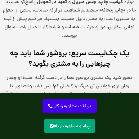
درباره
کیفیت چاپ
،
جنس متریال
و
تعهد در تحویل
پاسخ‌گو هستند.
ما در «
چاپ ریحانه
» معتقدیم شفافیت در ارائه خدمات، بخشی از احترام
به مشتری است؛ به همین دلیل همیشه پیشنهاد می‌کنیم پیش از ثبت
نهایی سفارش، درباره جزئیات
ضمانت
و شرایط کار با خیال راحت سوال
بپرسید.
یک چک‌لیست سریع: بروشور شما باید چه
چیزهایی را به مشتری بگوید؟
تصور کنید یک مشتری بروشور شما را در دست گرفته است؛ او چقدر
زمان برای خواندن آن می‌گذارد؟ خیلی کم! پس نباید وقت او را با
متن‌های طولانی و خسته‌کننده بگیرید. برای اینکه بروشور شما واقعاً
کارایی داشته باشد، حتماً این موارد را در طراحی خود بگنجانید:
دریافت مشاوره رایگان
هویت شما (اولین برخورد)
پیام و مشاوره در بله
بروشور شما، در واقع ویترین متحرک برندتان است و
اولین برخورد
مخاطب با هویت شما در همین لحظه شکل می‌گیرد. برای اینکه این