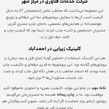
شرکت خدمات فناوری در مرکز شهر
این مجموعه می‌دانست که مخاطبِ خاص (متخصصان IT) به دنبال
کیفیت است. آن‌ها با سفارشِ بروشورهای سه لتیِ حرفه‌ای و توزیعِ
هوشمندانه در همایش‌های تخصصی، به‌جای جذبِ مشتریِ گذری،
مشتریانِ «متخصص و ثابت» جذب کردند. اینجا بود که کیفیتِ چاپ و
کاغذ، حرف اول را زد.
کلینیک زیبایی در احمدآباد
هنر این کلینیک، استفاده از «تصاویرِ گویا» (مثل قبل و بعدِ درمان) در
بروشورهای گلاسه بود. این بروشورها به قدری حرفه‌ای و باکیفیت چاپ
شده بودند که اعتمادِ مخاطب را در همان نگاه اول جلب کردند و باعث
شد جلسات مشاوره آن‌ها ۳ برابر شود.
نکته مهم:
در تمام این موارد، «کیفیتِ بصری» و «تحویل به‌موقع» کلید
موفقیت بود. ما در
چاپ ریحانه
همیشه به مشتریان‌مان می‌گوییم:
بروشور، آینه‌ی برندِ شماست؛ اگر آینه کدر باشد، تصویرِ کسب‌وکارتان هم
برای مشتری کدر می‌شود.