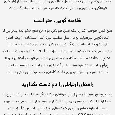
کمک می‌کنیم تا با رعایت
اصول حرفه‌ای
و در عین حال حفظ
ارزش‌های
فرهنگی
، بروشوری طراحی کنید که در ذهن مخاطب ماندگار شود.
خلاصه گویی، هنر است
هیچ‌کس حوصله ندارد یک رمان طولانی روی بروشور بخواند؛ بنابراین از
زیاده‌گویی بپرهیزید و به
اصل مطلب
بپردازید. استفاده از یک
شعار
کوتاه و به‌یادماندنی
(تگ‌لاین) در کنار تیترهای جذاب، مخاطب را
ترغیب می‌کند تا در کوتاه‌ترین زمان،
مزیت رقابتی
شما را درک کند. ما در
«
چاپ ریحانه
» معتقدیم که هنر طراحی بروشور موفق، در
انتقال سریع
پیام
و استفاده هوشمندانه از فضاهای خالی است تا چشم مخاطب
خسته نشود و تمرکز او روی
نکات کلیدی
کسب‌وکارتان باقی بماند.
راه‌های ارتباطی را دم دست بگذارید
یک بروشور هرچقدر هم زیبا و حرفه‌ای باشد، اگر مخاطب نتواند سریع با
شما ارتباط بگیرد، بخش مهمی از اثرگذاری خود را از دست می‌دهد. بهتر
است
شماره تماس
،
آیدی شبکه‌های اجتماعی
،
آدرس دقیق
و در