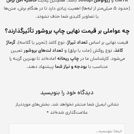
CMYK
و
رزولوشن 300dpi
باشد. همچنین رعایت
حاشیه امن برش
(حدود ۵ میلی‌متر از لبه‌ها) اهمیت زیادی دارد تا در هنگام برش، متن‌ها
یا تصاویر کلیدی شما حذف نشوند.
چه عواملی بر قیمت نهایی چاپ بروشور تأثیرگذارند؟
قیمت نهایی بر اساس
تعداد تیراژ
، نوع کاغذ (تحریر یا گلاسه)،
گرماژ
کاغذ
، نوع روکش (مات یا براق) و
تعداد لت‌های بروشور
تعیین
می‌شود. کارشناسان ما در
چاپ ریحانه
آماده‌اند تا بهترین گزینه را
متناسب با
بودجه و نیاز شما
پیشنهاد دهند.
دیدگاه‌ خود را بنویسید
نشانی ایمیل شما منتشر نخواهد شد.
بخش‌های موردنیاز
علامت‌گذاری شده‌اند
*
اینجا