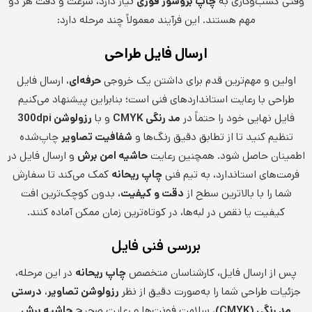
وقتی کسب‌وکاری به
چاپ بروشور فوری
نیاز دارد، سرعت و دقت هر دو
مهم هستند. این فرآیند معمولاً چند مرحله دارد:
ارسال فایل طراحی
اولین و مهم‌ترین قدم برای داشتن یک خروجی
حرفه‌ای
، ارسال فایل
طراحی با رعایت استانداردهای فنی است؛ بنابراین پیشنهاد می‌کنیم
فایل نهایی خود را حتماً در
مد رنگی CMYK
و با
رزولوشن 300dpi
تنظیم کنید تا از تطابق دقیق رنگ‌ها و
شفافیت تصاویر
چاپ‌شده
اطمینان حاصل شود. همچنین رعایت
حاشیه امن برش
و ارسال فایل در
فرمت‌های استاندارد، به تیم فنی
چاپ ریحانه
کمک می‌کند تا سفارش
شما را با بالاترین سطح از
دقت و کیفیت
، بدون کوچک‌ترین افت
کیفیت یا نقص در لبه‌ها، در کوتاه‌ترین زمان ممکن آماده کنند.
بررسی فنی فایل
پس از ارسال فایل، کارشناسان متخصص
چاپ ریحانه
در این مرحله،
جزئیات طراحی شما را به‌صورت دقیق از نظر
رزولوشن تصاویر
،
درستی
مد رنگی (CMYK)
، سلامت فونت‌ها و رعایت صحیح
حاشیه برش