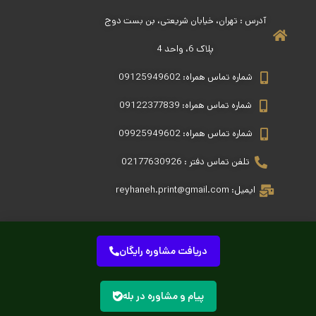
آدرس : تهران، خیابان شریعتی، بن بست دوج
پلاک 6، واحد 4
شماره تماس همراه: 09125949602
شماره تماس همراه: 09122377839
شماره تماس همراه: 09925949602
تلفن تماس دفتر : 02177630926
ایمیل: reyhaneh.print@gmail.com
دریافت مشاوره رایگان
تمامی حقوق این سایت متعلق به مجموعه چاپ ریحانه می باشد.
پیام و مشاوره در بله
طراحی و بهینه سازی (SEO) : امید اسدی