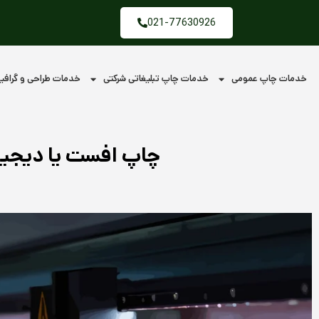
فتن
021-77630926
ه
حتوا
خدمات چاپ عمومی
خدمات چاپ تبلیغاتی شرکتی
خدمات طراحی و گراف
چاپ افست یا دیجیت