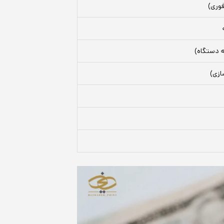
وری)
ه دستگاه)
ازی)