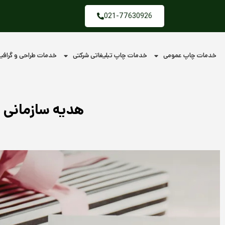
فتن
021-77630926
ه
حتوا
خدمات چاپ عمومی
خدمات چاپ تبلیغاتی شرکتی
خدمات طراحی و گراف
هدیه سازمانی 