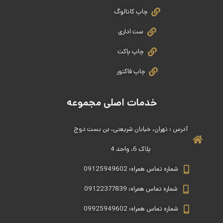
چاپ کاتالوگ
ست اداری
چاپ پاکت
چاپ فاکتور
خدمات اصلی مجموعه
آدرس : تهران، خیابان شریعتی، بن بست دوج
پلاک 6، واحد 4
شماره تماس همراه: 09125949602
شماره تماس همراه: 09122377839
شماره تماس همراه: 09925949602