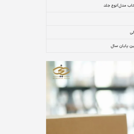
تخاب مدل/نوع جلد
لی
پین پایان سال