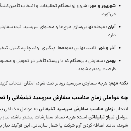
نقاط
شهریور و مهر
: شروع زودهنگام تحقیقات و انتخاب تأمین‌کنندگان
طلایی
می‌آورد.
سفارش
سررسید
آبان
: مرحله نهایی‌سازی طرح‌ها و محتوای سررسید، ثبت سفارش ا
تبلیغاتی
دارد.
آذر و دی
: تایید نهایی نمونه‌ها، پیگیری روند چاپ، کنترل کی
بهمن
: سفارش دیرهنگام که با ریسک تأخیر در تحویل و محدودیت
ظرفیت روبه‌رو شوند.
نکته مهم
: هرچه سفارش سررسید زودتر ثبت شود، امکان انتخاب گزینه
چه عواملی زمان مناسب سفارش سررسید تبلیغاتی را تعی
انتخاب
زمان مناسب سفارش سررسید تبلیغاتی
به عوامل مختلفی بستگ
عوامل
تیراژ تبلیغاتی
است؛ هرچه تعداد سفارشات بیشتر باشد، نیاز به
شوند، مانند اضافه کردن آرم شرکت یا شعار سازمانی، این فرآیند نیاز به