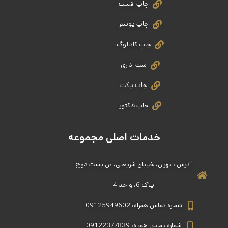
چاپ افست
چاپ پوستر
چاپ کاتالوگ
ست اداری
چاپ پاکت
چاپ فاکتور
خدمات اصلی مجموعه
آدرس : تهران، خیابان شریعتی، بن بست دوج
پلاک 6، واحد 4
شماره تماس همراه: 09125949602
شماره تماس همراه: 09122377839