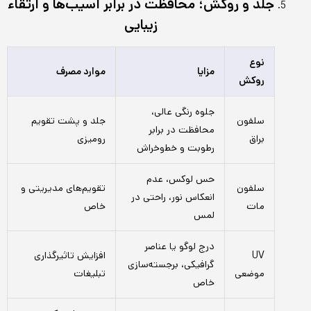
جلد و روکش؛ محافظت در برابر آسیب‌ها و ارتقاء
زیبایی
نوع
مزایا
موارد مصرف
روکش
جلوه رنگی عالی،
سلفون
جلد و پشت تقویم
محافظت در برابر
براق
رومیزی
رطوبت و خط‌وخراش
حس لوکس، عدم
سلفون
تقویم‌های مدیریتی و
انعکاس نور، راحتی در
مات
خاص
لمس
درج لوگو یا عناصر
UV
افزایش تاثیرگذاری
گرافیکی، برجسته‌سازی
موضعی
تبلیغات
خاص