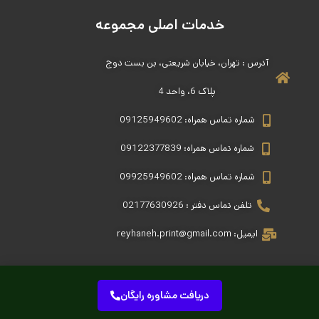
خدمات اصلی مجموعه
آدرس : تهران، خیابان شریعتی، بن بست دوج
پلاک 6، واحد 4
شماره تماس همراه: 09125949602
شماره تماس همراه: 09122377839
شماره تماس همراه: 09925949602
تلفن تماس دفتر : 02177630926
ایمیل: reyhaneh.print@gmail.com
دریافت مشاوره رایگان
تمامی حقوق این سایت متعلق به مجموعه چاپ ریحانه می باشد.