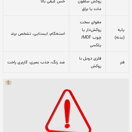
روکش سلفون
حس کیفی بالا
مات یا براق
مقوای سخت
پایه
روکش‌دار یا
استحکام، ایستایی، تشخص برند
(بدنه)
چوب MDF/
پلکسی
فلزی دوبل با
فنر
ضد زنگ، جذب بصری، کاربری راحت
روکش