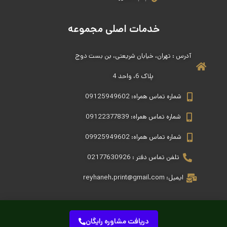
خدمات اصلی مجموعه
آدرس : تهران، خیابان شریعتی، بن بست دوج
پلاک 6، واحد 4
شماره تماس همراه: 09125949602
شماره تماس همراه: 09122377839
شماره تماس همراه: 09925949602
تلفن تماس دفتر : 02177630926
ایمیل: reyhaneh.print@gmail.com
دریافت مشاوره رایگان