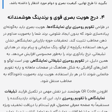
بگیرید تا طرح نهایی، کیفیت بصری و دوام مورد انتظار را داشته باشد.
۴. درج هویت بصری قوی و برندینگ هوشمندانه
در طراحی
تقویم رومیزی برای نمایشگاه‌ها
، هویت بصری باید به‌گونه‌ای
پیاده‌سازی شود که بدون ایجاد شلوغی، برند شما را به‌صورت مداوم در
ذهن مخاطب تثبیت کند. تحقیقات حوزه بازاریابی نمایشگاهی نشان
می‌دهد استفاده یکپارچه از لوگو، رنگ سازمانی و پیام برند در هدایای
تبلیغاتی، نرخ یادآوری برند را به‌طور محسوسی افزایش می‌دهد. به
همین دلیل، در
تقویم رومیزی تبلیغاتی نمایشگاهی
بهتر است لوگو و
المان‌های گرافیکی به شکل هماهنگ در صفحات ماهانه و پایه تقویم
جانمایی شوند تا در هر بار استفاده، هویت برند به‌صورت ناخودآگاه به
مخاطب منتقل شود.
افزودن QR Code هوشمند نیز نقش مهمی در تکمیل فرآیند
تبلیغات
نمایشگاهی با تقویم رومیزی
دارد. این کد می‌تواند بازدیدکننده را
مستقیماً به صفحه معرفی محصول، فرم ثبت‌نام یا دریافت تخفیف ویژه
هدایت کند و ارتباط آفلاین نمایشگاه را به تعامل آنلاین تبدیل نماید.