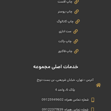
چاپ افست
چاپ پوستر
چاپ کاتالوگ
ست اداری
چاپ پاکت
چاپ فاکتور
خدمات اصلی مجموعه
آدرس : تهران، خیابان شریعتی، بن بست دوج
پلاک 6، واحد 4
شماره تماس همراه: 09125949602
شماره تماس همراه: 09122377839