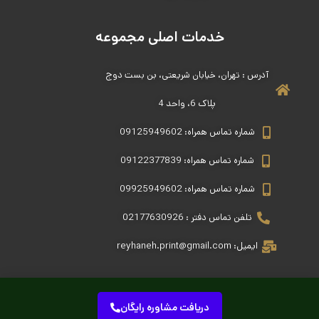
خدمات اصلی مجموعه
آدرس : تهران، خیابان شریعتی، بن بست دوج
پلاک 6، واحد 4
شماره تماس همراه: 09125949602
شماره تماس همراه: 09122377839
شماره تماس همراه: 09925949602
تلفن تماس دفتر : 02177630926
ایمیل: reyhaneh.print@gmail.com
دریافت مشاوره رایگان