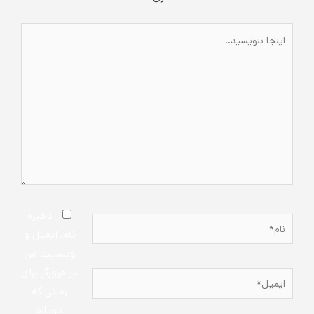
اینجا
بنویسید..
ذخیره
نام*
نام، ایمیل و
وبسایت من
در مرورگر برای
ایمیل*
زمانی که
دوباره