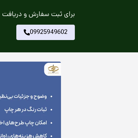
برای ثبت سفارش و دریافت خ
09925949602