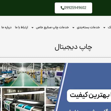
09925949602
یک
خدمات بسته‌بندی
خدمات چاپ صنایع خاص
ارتباط با ما
درباره ما
چاپ دیجیتال